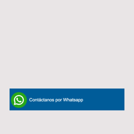
Contáctenos
para presupuestos, dudas,
información...
Teléfono:
952 243 309
E-mail:
info@iberquim.com
Dirección: Calle Hemingway, 40 - 29004 Málaga
(España)