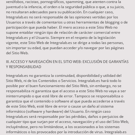
xenófobos, racistas, pornográficos, spamming, que atenten contra la
juventud o la infancia, el orden o la seguridad pública o que, a su juicio,
no resultaran adecuados para su publicación. En cualquier caso,
Integralab.es no será responsable de las opiniones vertidas por los
Usuarios a través de comentarios u otras herramientas de blogging o de
participación que pueda haber. El mero acceso a este Sitio Web no
supone entablar ningún tipo de relación de carácter comercial entre
Integralab.es y el Usuario. Siempre en el respeto de la legislación
vigente, este Sitio Web de Integralab.es se dirige a todas las personas,
sin importar su edad, que puedan acceder y/o navegar por las páginas
del Sitio Web.
III. ACCESO Y NAVEGACIÓN EN EL SITIO WEB: EXCLUSIÓN DE GARANTÍAS
Y RESPONSABILIDAD
Integralab.es no garantiza la continuidad, disponibilidad y utilidad del
Sitio Web, ni de los Contenidos o Servicios. Integralab.es hará todo lo
posible por el buen funcionamiento del Sitio Web, sin embargo, no se
responsabiliza ni garantiza que el acceso a este Sitio Web no vaya a ser
ininterrumpido o que esté libre de error. Tampoco se responsabiliza o
garantiza que el contenido o software al que pueda accederse a través
de este Sitio Web, esté libre de error o cause un daño al sistema
informático (software y hardware) del Usuario. En ningún caso
Integralab.es será responsable por las pérdidas, daños o perjuicios de
cualquier tipo que surjan por el acceso, navegación y el uso del Sitio Web,
incluyéndose, pero no limitándose, a los ocasionados a los sistemas
informáticos o los provocados por la introducción de virus. Integralab.es