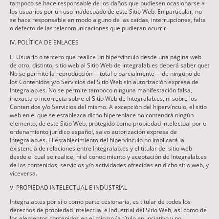
tampoco se hace responsable de los daños que pudiesen ocasionarse a
los usuarios por un uso inadecuado de este Sitio Web. En particular, no
se hace responsable en modo alguno de las caídas, interrupciones, falta
o defecto de las telecomunicaciones que pudieran ocurrir.
IV. POLÍTICA DE ENLACES
El Usuario o tercero que realice un hipervínculo desde una página web
de otro, distinto, sitio web al Sitio Web de Integralab.es deberá saber que:
No se permite la reproducción —total o parcialmente— de ninguno de
los Contenidos y/o Servicios del Sitio Web sin autorización expresa de
Integralab.es. No se permite tampoco ninguna manifestación falsa,
inexacta o incorrecta sobre el Sitio Web de Integralab.es, ni sobre los
Contenidos y/o Servicios del mismo. A excepción del hipervínculo, el sitio
web en el que se establezca dicho hiperenlace no contendrá ningún
elemento, de este Sitio Web, protegido como propiedad intelectual por el
ordenamiento jurídico español, salvo autorización expresa de
Integralab.es. El establecimiento del hipervínculo no implicará la
existencia de relaciones entre Integralab.es y el titular del sitio web
desde el cual se realice, ni el conocimiento y aceptación de Integralab.es
de los contenidos, servicios y/o actividades ofrecidas en dicho sitio web, y
viceversa.
V. PROPIEDAD INTELECTUAL E INDUSTRIAL
Integralab.es por sí o como parte cesionaria, es titular de todos los
derechos de propiedad intelectual e industrial del Sitio Web, así como de
los elementos contenidos en el mismo (a título enunciativo y no