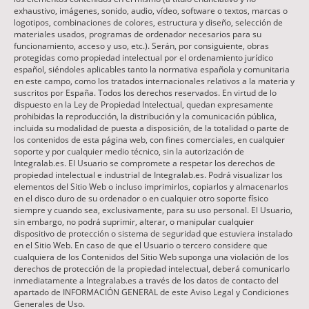
exhaustivo, imágenes, sonido, audio, vídeo, software o textos, marcas o
logotipos, combinaciones de colores, estructura y diseño, selección de
materiales usados, programas de ordenador necesarios para su
funcionamiento, acceso y uso, etc.). Serán, por consiguiente, obras
protegidas como propiedad intelectual por el ordenamiento jurídico
español, siéndoles aplicables tanto la normativa española y comunitaria
en este campo, como los tratados internacionales relativos a la materia y
suscritos por España. Todos los derechos reservados. En virtud de lo
dispuesto en la Ley de Propiedad Intelectual, quedan expresamente
prohibidas la reproducción, la distribución y la comunicación pública,
incluida su modalidad de puesta a disposición, de la totalidad o parte de
los contenidos de esta página web, con fines comerciales, en cualquier
soporte y por cualquier medio técnico, sin la autorización de
Integralab.es. El Usuario se compromete a respetar los derechos de
propiedad intelectual e industrial de Integralab.es. Podrá visualizar los
elementos del Sitio Web o incluso imprimirlos, copiarlos y almacenarlos
en el disco duro de su ordenador o en cualquier otro soporte físico
siempre y cuando sea, exclusivamente, para su uso personal. El Usuario,
sin embargo, no podrá suprimir, alterar, o manipular cualquier
dispositivo de protección o sistema de seguridad que estuviera instalado
en el Sitio Web. En caso de que el Usuario o tercero considere que
cualquiera de los Contenidos del Sitio Web suponga una violación de los
derechos de protección de la propiedad intelectual, deberá comunicarlo
inmediatamente a Integralab.es a través de los datos de contacto del
apartado de INFORMACIÓN GENERAL de este Aviso Legal y Condiciones
Generales de Uso.