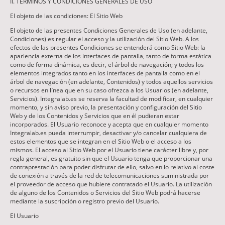
II. TÉRMINOS Y CONDICIONES GENERALES DE USO
El objeto de las condiciones: El Sitio Web
El objeto de las presentes Condiciones Generales de Uso (en adelante,
Condiciones) es regular el acceso y la utilización del Sitio Web. A los
efectos de las presentes Condiciones se entenderá como Sitio Web: la
apariencia externa de los interfaces de pantalla, tanto de forma estática
como de forma dinámica, es decir, el árbol de navegación; y todos los
elementos integrados tanto en los interfaces de pantalla como en el
árbol de navegación (en adelante, Contenidos) y todos aquellos servicios
o recursos en línea que en su caso ofrezca a los Usuarios (en adelante,
Servicios). Integralab.es se reserva la facultad de modificar, en cualquier
momento, y sin aviso previo, la presentación y configuración del Sitio
Web y de los Contenidos y Servicios que en él pudieran estar
incorporados. El Usuario reconoce y acepta que en cualquier momento
Integralab.es pueda interrumpir, desactivar y/o cancelar cualquiera de
estos elementos que se integran en el Sitio Web o el acceso a los
mismos. El acceso al Sitio Web por el Usuario tiene carácter libre y, por
regla general, es gratuito sin que el Usuario tenga que proporcionar una
contraprestación para poder disfrutar de ello, salvo en lo relativo al coste
de conexión a través de la red de telecomunicaciones suministrada por
el proveedor de acceso que hubiere contratado el Usuario. La utilización
de alguno de los Contenidos o Servicios del Sitio Web podrá hacerse
mediante la suscripción o registro previo del Usuario.
El Usuario