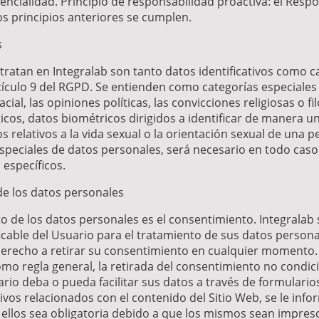
encialidad. Principio de responsabilidad proactiva: el Resp
s principios anteriores se cumplen.
s
tratan en Integralab son tanto datos identificativos como c
rtículo 9 del RGPD. Se entienden como categorías especiale
ial, las opiniones políticas, las convicciones religiosas o filo
icos, datos biométricos dirigidos a identificar de manera un
os relativos a la vida sexual o la orientación sexual de una pe
speciales de datos personales, será necesario en todo caso 
 específicos.
de los datos personales
nto de los datos personales es el consentimiento. Integrala
icable del Usuario para el tratamiento de sus datos persona
derecho a retirar su consentimiento en cualquier momento. Se
o regla general, la retirada del consentimiento no condici
ario deba o pueda facilitar sus datos a través de formularios
ivos relacionados con el contenido del Sitio Web, se le inf
llos sea obligatoria debido a que los mismos sean impresc