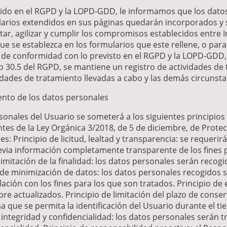
cido en el RGPD y la LOPD-GDD, le informamos que los dat
larios extendidos en sus páginas quedarán incorporados y 
litar, agilizar y cumplir los compromisos establecidos entre I
e se establezca en los formularios que este rellene, o para
de conformidad con lo previsto en el RGPD y la LOPD-GDD, s
lo 30.5 del RGPD, se mantiene un registro de actividades de
vidades de tratamiento llevadas a cabo y las demás circunst
iento de los datos personales
sonales del Usuario se someterá a los siguientes principios 
entes de la Ley Orgánica 3/2018, de 5 de diciembre, de Prot
les: Principio de licitud, lealtad y transparencia: se requer
via información completamente transparente de los fines p
limitación de la finalidad: los datos personales serán recog
io de minimización de datos: los datos personales recogidos
ación con los fines para los que son tratados. Principio de 
re actualizados. Principio de limitación del plazo de conse
 que se permita la identificación del Usuario durante el ti
e integridad y confidencialidad: los datos personales serán