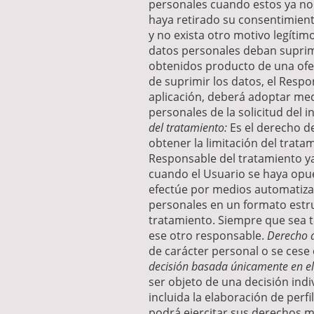
personales cuando estos ya no 
haya retirado su consentimient
y no exista otro motivo legítim
datos personales deban suprimi
obtenidos producto de una ofer
de suprimir los datos, el Respo
aplicación, deberá adoptar med
personales de la solicitud del
del tratamiento:
Es el derecho de
obtener la limitación del trata
Responsable del tratamiento ya
cuando el Usuario se haya opu
efectúe por medios automatizad
personales en un formato estru
tratamiento. Siempre que sea t
ese otro responsable.
Derecho d
de carácter personal o se cese
decisión basada únicamente en el 
ser objeto de una decisión ind
incluida la elaboración de perfi
podrá ejercitar sus derechos m