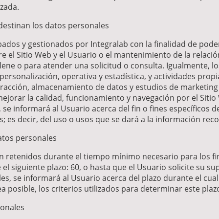
izada.
 destinan los datos personales
dos y gestionados por Integralab con la finalidad de poder fa
 el Sitio Web y el Usuario o el mantenimiento de la relació
lene o para atender una solicitud o consulta. Igualmente, l
ersonalización, operativa y estadística, y actividades propi
xtracción, almacenamiento de datos y estudios de marketin
mejorar la calidad, funcionamiento y navegación por el Sit
se informará al Usuario acerca del fin o fines específicos d
; es decir, del uso o usos que se dará a la información reco
atos personales
n retenidos durante el tiempo mínimo necesario para los fi
el siguiente plazo: 60, o hasta que el Usuario solicite su 
es, se informará al Usuario acerca del plazo durante el cua
 posible, los criterios utilizados para determinar este plaz
sonales