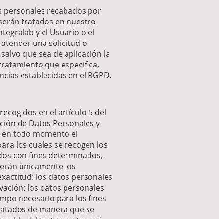
os personales recabados por
serán tratados en nuestro
ntegralab y el Usuario o el
 atender una solicitud o
alvo que sea de aplicación la
 tratamiento que especifica,
ancias establecidas en el RGPD.
recogidos en el artículo 5 del
ección de Datos Personales y
irá en todo momento el
ara los cuales se recogen los
idos con fines determinados,
 serán únicamente los
exactitud: los datos personales
rvación: los datos personales
empo necesario para los fines
 tratados de manera que se