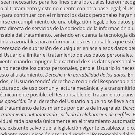
sean necesarios para los fines para los cuales fueron recog
o al tratamiento y este no cuente con otra base legal; el U
o para continuar con el mismo; los datos personales hayan s
rse en cumplimiento de una obligación legal; o los datos 
ta directa de servicios de la sociedad de la información 
nsable del tratamiento, teniendo en cuenta la tecnología dis
idas razonables para informar a los responsables que esté
 interesado de supresión de cualquier enlace a esos datos p
l Usuario a limitar el tratamiento de sus datos personales.
miento cuando impugne la exactitud de sus datos personales; 
 no necesite los datos personales, pero el Usuario lo neces
esto al tratamiento.
Derecho a la portabilidad de los datos:
En 
os, el Usuario tendrá derecho a recibir del Responsable d
cturado, de uso común y lectura mecánica, y a transmitirlo
écnicamente posible, el Responsable del tratamiento transm
e oposición:
Es el derecho del Usuario a que no se lleve a c
 el tratamiento de los mismos por parte de Integralab.
Derec
tratamiento automatizado, incluida la elaboración de perfiles:
E
ividualizada basada únicamente en el tratamiento automati
les, existente salvo que la legislación vigente establezca lo c
ediante comunicación escrita dirigida al Responsable del tr