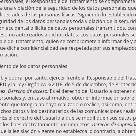
personales, el Responsable del tratamiento se compromete 
a una violación de la seguridad de los datos personales q
libertades de las personas físicas. Siguiendo lo establecido 
guridad de los datos personales toda violación de la seguri
ón accidental o ilícita de datos personales transmitidos, c
eso no autorizados a dichos datos. Los datos personales s
ble del tratamiento, quien se compromete a informar de y 
 que dicha confidencialidad sea respetada por sus empleado
ormación.
iento de los datos personales
ab y podrá, por tanto, ejercer frente al Responsable del tra
D y la Ley Orgánica 3/2018, de 5 de diciembre, de Protecci
les:
Derecho de acceso:
Es el derecho del Usuario a obtener c
ersonales y, en caso afirmativo, obtener información sobre
ento que Integralab haya realizado o realice, así como, entr
ichos datos y los destinatarios de las comunicaciones realiz
:
Es el derecho del Usuario a que se modifiquen sus datos p
 los fines del tratamiento, incompletos.
Derecho de supresión 
e la legislación vigente no establezca lo contrario, a obte