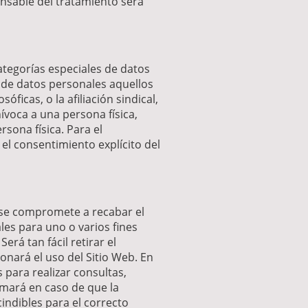
onsable del tratamiento será
ategorías especiales de datos
s de datos personales aquellos
sóficas, o la afiliación sindical,
ívoca a una persona física,
rsona física. Para el
el consentimiento explícito del
b se compromete a recabar el
les para uno o varios fines
rá tan fácil retirar el
onará el uso del Sitio Web. En
 para realizar consultas,
ormará en caso de que la
indibles para el correcto